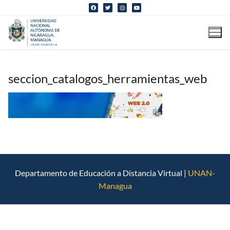
Ir
al
contenido
seccion_catalogos_herramientas_web
Departamento de Educación a Distancia Virtual |
UNAN-
Managua